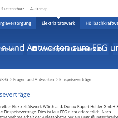
Datenschutz
Sitemap
rgieversorgung
Elektrizitätswerk
Höllbachkraftw
en und Antworten zum EEG 
enportal
Anmeldeportal für Installateure
WK-G
Fragen und Antworten
Einspeiseverträge
severträge
reiber Elektrizitätswerk Wörth a. d. Donau Rupert Heider GmbH 
ne
Einspeiseverträge. Dies ist laut EEG nicht erforderlich. Nach
etriebnahme erhält der Anlagenbetreiber ein Begrüßungsschreib