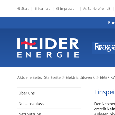
Start
Karriere
Impressum
Barrierefreiheit
Ene
Frag
Kund
Aktuelle Seite:
Startseite
Elektrizitätswerk
EEG / K
Einspei
Über uns
Netzanschluss
Der Netzbet
erstellt
kei
Anlageninb
Netznutzung