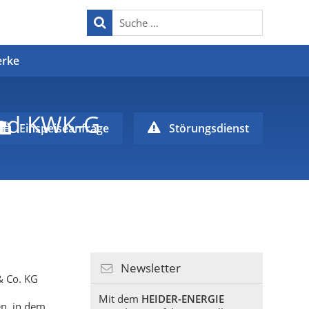
erke
und KWK-G
Einspeiseanfrage
Störungsdienst
Newsletter
& Co. KG
Mit dem
HEIDER-ENERGIE
en, in dem