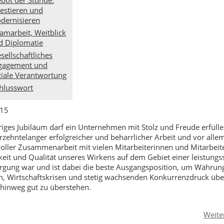
vestieren und
dernisieren
amarbeit, Weitblick
d Diplomatie
sellschaftliches
gagement und
ziale Verantwortung
hlusswort
 15
riges Jubiläum darf ein Unternehmen mit Stolz und Freude erfüllen
hrzehntelanger erfolgreicher und beharrlicher Arbeit und vor alle
oller Zusammenarbeit mit vielen Mitarbeiterinnen und Mitarbeit
keit und Qualität unseres Wirkens auf dem Gebiet einer leistungs
rgung war und ist dabei die beste Ausgangsposition, um Währun
n, Wirtschaftskrisen und stetig wachsenden Konkurrenzdruck übe
 hinweg gut zu überstehen.
rück
Weite