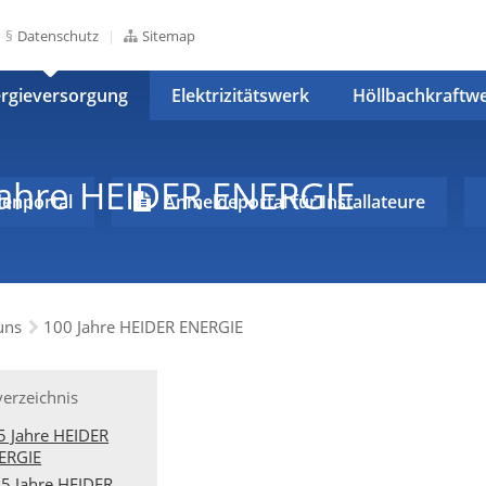
Datenschutz
Sitemap
rgieversorgung
Elektrizitätswerk
Höllbachkraftw
Jahre HEIDER ENERGIE
enportal
Anmeldeportal für Installateure
uns
100 Jahre HEIDER ENERGIE
verzeichnis
5 Jahre HEIDER
ERGIE
5 Jahre HEIDER