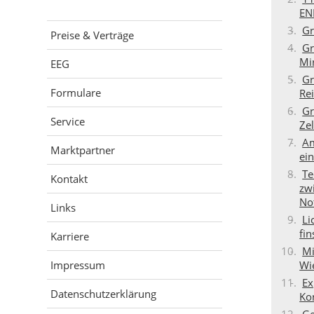
EN
Gr
Preise & Verträge
Gr
Mi
EEG
Gr
Formulare
Re
Gr
Service
Zel
Am
Marktpartner
ein
Te
Kontakt
zw
No
Links
Li
fin
Karriere
Mi
Wi
Impressum
Ex
Datenschutzerklärung
Ko
Ge