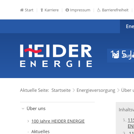
Start
Karriere
Impressum
Barrierefreiheit
Ene
115 
Kund
Aktuelle Seite:
Startseite
Energieversorgung
Über 
Über uns
Inhalts
11
100 Jahre HEIDER ENERGIE
EN
Aktuelles
11