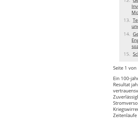
In
Mo
Te
un
Ge
En
so
Sc
Seite 1 von
Ein 100-jäh
Resultat ja
vertrauensv
Zuverlässig
Stromverso
Kriegswirre
Zeitenläufe
Zu