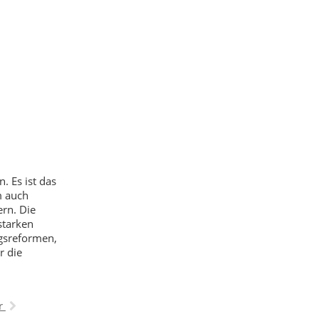
. Es ist das
m auch
ern. Die
starken
gsreformen,
r die
r