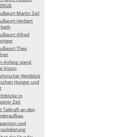
ERGIE
ußwort Martin Zeil
ußwort Herbert
rbeth
ußwort Alfred
isinger
ußwort Theo
lner
 Anfang stand
e Vision
chnischer Weitblick
ischen Hunger und
t
chtblicke in
sterer Zeit
t Tatkraft an den
ederaufbau
pansion und
nsolidierung
bot der Stunde: