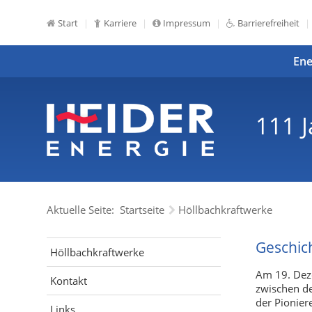
Start
Karriere
Impressum
Barrierefreiheit
Ene
111 
Aktuelle Seite:
Startseite
Höllbachkraftwerke
Geschic
Höllbachkraftwerke
Am 19. Dez
Kontakt
zwischen d
der Pionier
Links