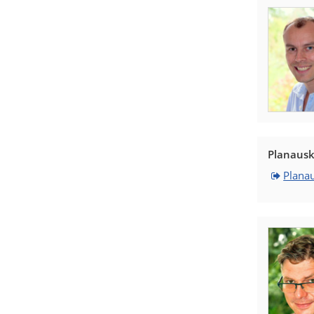
Planausk
Plana