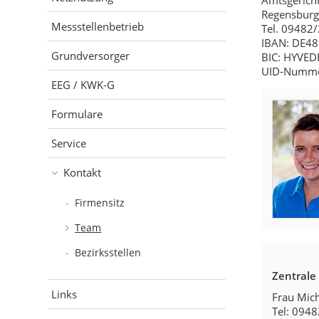
Amtsgerich
Regensburg
Messstellenbetrieb
Tel. 09482
IBAN: DE48
Grundversorger
BIC: HYVE
UID-Numme
EEG / KWK-G
Formulare
Service
Kontakt
Firmensitz
Team
Bezirksstellen
Zentrale
Links
Frau Mic
Tel: 094