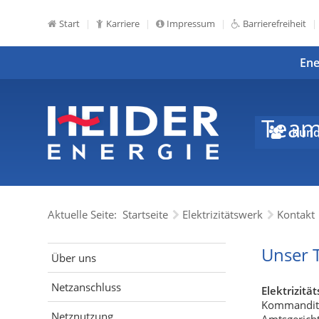
Start
Karriere
Impressum
Barrierefreiheit
Ene
Tea
Kund
Aktuelle Seite:
Startseite
Elektrizitätswerk
Kontakt
Unser 
Über uns
Netzanschluss
Elektrizit
Kommanditge
Netznutzung