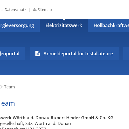
Datenschutz
Sitemap
rgieversorgung
Elektrizitätswerk
Höllbachkraftw
m
enportal
Anmeldeportal für Installateure
Team
Team
ätswerk Wörth a.d. Donau Rupert Heider GmbH & Co. KG
sellschaft, Sitz: Wörth a. d. Donau