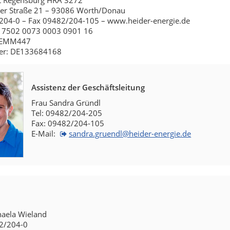
t Regensburg HRA 3272
er Straße 21 – 93086 Wörth/Donau
/204-0 – Fax 09482/204-105 – www.heider-energie.de
 7502 0073 0003 0901 16
DEMM447
r: DE133684168
Assistenz der Geschäftsleitung
Frau Sandra Gründl
Tel: 09482/204-205
Fax: 09482/204-105
E-Mail:
sandra.gruendl@heider-energie.de
haela Wieland
82/204-0