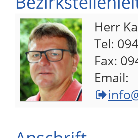
Bezirkstellenle
Herr Ka
Tel: 09
Fax: 0
Email:
info
Anschrift