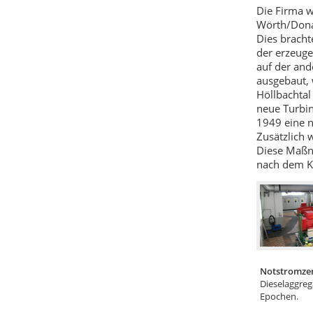
Die Firma w
Wörth/Donau
Dies bracht
der erzeuge
auf der and
ausgebaut, 
Höllbachtal
neue Turbin
1949 eine n
Zusätzlich 
Diese Maßn
nach dem Kr
Notstromzen
Dieselaggreg
Epochen.