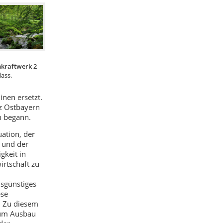
kraftwerk 2
ass.
nen ersetzt.
z Ostbayern
n begann.
uation, der
 und der
gkeit in
irtschaft zu
isgünstiges
ese
. Zu diesem
zum Ausbau