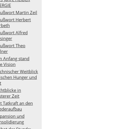
ERGIE
ußwort Martin Zeil
ußwort Herbert
rbeth
ußwort Alfred
isinger
ußwort Theo
lner
 Anfang stand
e Vision
chnischer Weitblick
ischen Hunger und
t
chtblicke in
sterer Zeit
t Tatkraft an den
ederaufbau
pansion und
nsolidierung
bot der Stunde: