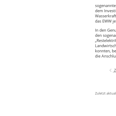
sogenannte
dem Investi
Wasserkraf
das EWW jed
In den Genu
den sogenan
„Restelektri
Landwirtsch
konnten, be
die Anschlu
Z
Zuletzt aktual