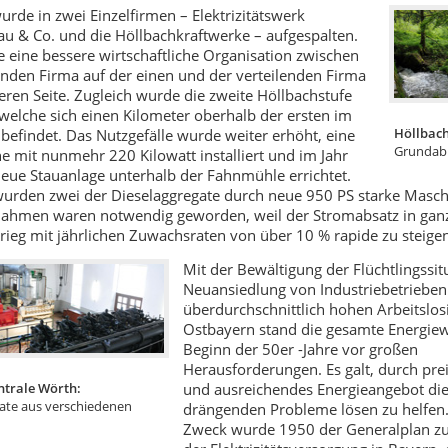
urde in zwei Einzelfirmen – Elektrizitätswerk
 & Co. und die Höllbachkraftwerke – aufgespalten.
e eine bessere wirtschaftliche Organisation zwischen
nden Firma auf der einen und der verteilenden Firma
eren Seite. Zugleich wurde die zweite Höllbachstufe
welche sich einen Kilometer oberhalb der ersten im
Höllbach
 befindet. Das Nutzgefälle wurde weiter erhöht, eine
Grundabl
e mit nunmehr 220 Kilowatt installiert und im Jahr
eue Stauanlage unterhalb der Fahnmühle errichtet.
wurden zwei der Dieselaggregate durch neue 950 PS starke Maschi
ahmen waren notwendig geworden, weil der Stromabsatz in gan
ieg mit jährlichen Zuwachsraten von über 10 % rapide zu steige
Mit der Bewältigung der Flüchtlingssit
Neuansiedlung von Industriebetrieben
überdurchschnittlich hohen Arbeitslosi
Ostbayern stand die gesamte Energiew
Beginn der 50er -Jahre vor großen
Herausforderungen. Es galt, durch pre
trale Wörth:
und ausreichendes Energieangebot di
ate aus verschiedenen
drängenden Probleme lösen zu helfen
Zweck wurde 1950 der Generalplan 