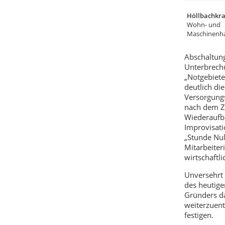
Höllbachkra
Wohn- und
Maschinenh
Abschaltung
Unterbrechu
„Notgebiete
deutlich di
Versorgungs
nach dem Zw
Wiederaufba
Improvisat
„Stunde Nu
Mitarbeiter
wirtschaftl
Unversehrt 
des heutige
Gründers da
weiterzuent
festigen.