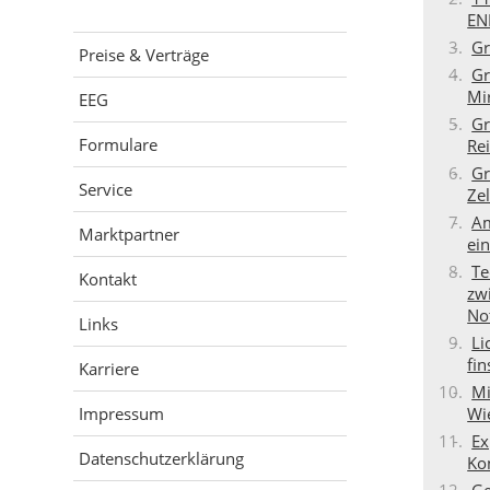
EN
Gr
Preise & Verträge
Gr
Mi
EEG
Gr
Formulare
Re
Gr
Service
Zel
Am
Marktpartner
ein
Te
Kontakt
zw
No
Links
Li
fin
Karriere
Mi
Wi
Impressum
Ex
Datenschutzerklärung
Ko
Ge