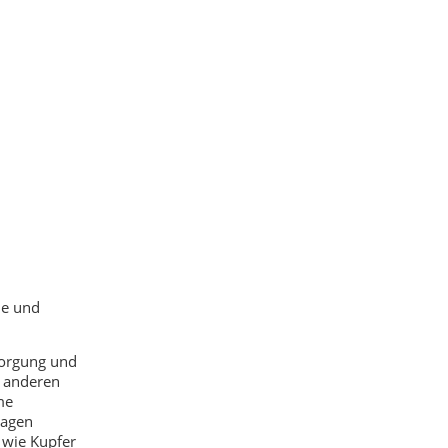
me und
sorgung und
t anderen
me
lagen
 wie Kupfer