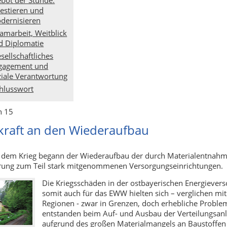
vestieren und
dernisieren
amarbeit, Weitblick
d Diplomatie
sellschaftliches
gagement und
ziale Verantwortung
hlusswort
n 15
tkraft an den Wiederaufbau
h dem Krieg begann der Wiederaufbau der durch Materialentnah
ung zum Teil stark mitgenommenen Versorgungseinrichtungen.
Die Kriegsschäden in der ostbayerischen Energiever
somit auch für das EWW hielten sich – verglichen mi
Regionen - zwar in Grenzen, doch erhebliche Proble
entstanden beim Auf- und Ausbau der Verteilungsan
aufgrund des großen Materialmangels an Baustoffen