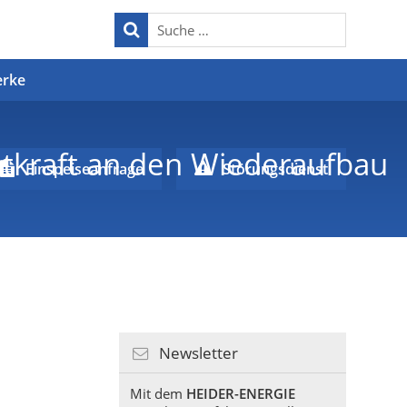
erke
atkraft an den Wiederaufbau
Einspeiseanfrage
Störungsdienst
Newsletter
Mit dem
HEIDER-ENERGIE