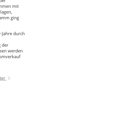
der
ammen mit
lagen,
ramm ging
r-Jahre durch
g der
ssen werden
romverkauf
ter