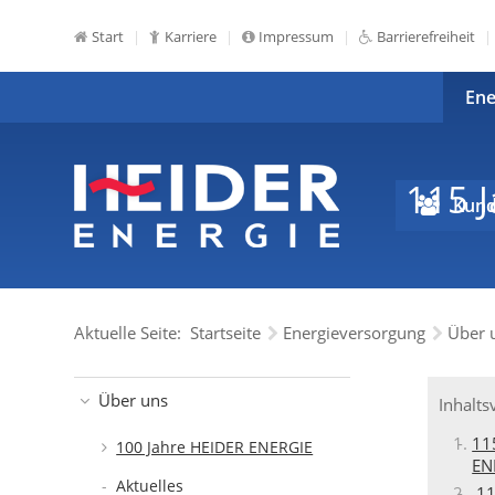
Start
Karriere
Impressum
Barrierefreiheit
Ene
115 
Kund
Aktuelle Seite:
Startseite
Energieversorgung
Über 
Über uns
Inhalts
11
100 Jahre HEIDER ENERGIE
EN
Aktuelles
11