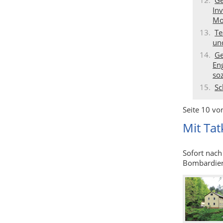
In
Mo
Te
un
Ge
En
so
Sc
Seite 10 vo
Mit Ta
Sofort nac
Bombardier