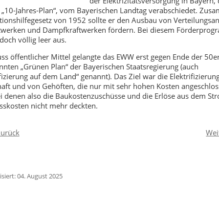
der Elektrizitätsversorgung in Bayern, 
 „10-Jahres-Plan“, vom Bayerischen Landtag verabschiedet. Zus
tionshilfegesetz von 1952 sollte er den Ausbau von Verteilungsan
twerken und Dampfkraftwerken fördern. Bei diesem Förderprog
och völlig leer aus.
ss öffentlicher Mittel gelangte das EWW erst gegen Ende der 50e
nten „Grünen Plan“ der Bayerischen Staatsregierung (auch
fizierung auf dem Land“ genannt). Das Ziel war die Elektrifizierun
aft und von Gehöften, die nur mit sehr hohen Kosten angeschlo
i denen also die Baukostenzuschüsse und die Erlöse aus dem St
sskosten nicht mehr deckten.
urück
Wei
isiert: 04. August 2025