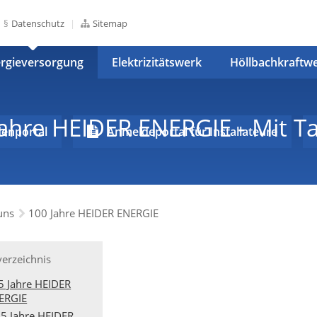
Datenschutz
Sitemap
rgieversorgung
Elektrizitätswerk
Höllbachkraftw
Jahre HEIDER ENERGIE - Mit T
enportal
Anmeldeportal für Installateure
uns
100 Jahre HEIDER ENERGIE
verzeichnis
5 Jahre HEIDER
ERGIE
5 Jahre HEIDER