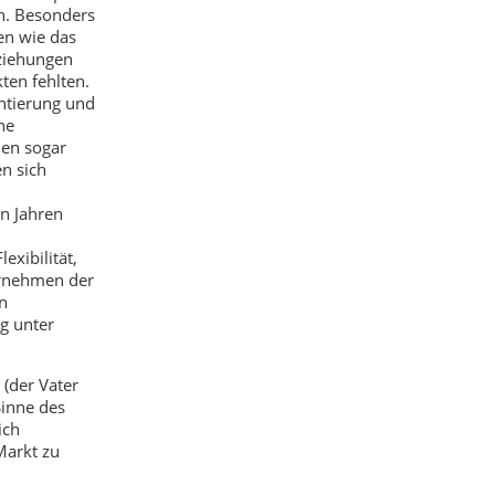
n. Besonders
en wie das
eziehungen
en fehlten.
ntierung und
ne
den sogar
n sich
en Jahren
exibilität,
ernehmen der
n
g unter
 (der Vater
Sinne des
ich
Markt zu