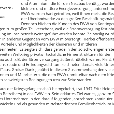
und Aluminium, die für den Netzbau benötigt wurde
ftwerk 2
kleinere und mittlere Energieversorgungsunternehm
EWW wurden hart getroffen, weil ihnen meist die B
aus.
der Überlandwerke zu den großen Beschaffungsmärkt
Dennoch blieben die Kunden des EWW von Kontinge
en zum großen Teil verschont, weil die Stromversorgung fast oh
ng im Inselbetrieb weitergeführt werden konnte. Zeitweilig wur
“ in anderen Gegenden vom EWW mitversorgt. Hierbei offenbarte
e Vorteile und Möglichkeiten der kleineren und mittleren
einheiten. Es zeigte sich, dass gerade in den so schwierigen erst
eiten Weltkrieg privatwirtschaftliche Firmenstrukturen für den
u auch z.B. der Stromversorgung äußerst nützlich waren. Fleiß, Fl
ionsfreude und Erfindungsreichtum zeichneten damals viele Unt
ll“ aus. Großer Dank gebührt in diesem Zusammenhang den viele
innen und Mitarbeitern, die dem EWW unmittelbar nach dem Krie
ich schwierigsten Bedingungen treu zur Seite standen.
aus der Kriegsgefangenschaft heimgekehrt, trat 1947 Fritz Heider
n Betreibers) in das EWW ein. Sein erklärtes Ziel war es, ganz im 
s Unternehmen in den darauf folgenden Jahrzehnten kontinuierl
wickeln und als gesunden mittelständischen Familienbetrieb im 