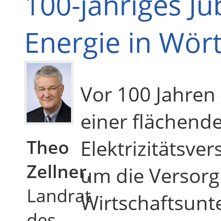
100-jähriges J
Energie in Wör
Vor 100 Jahren
einer flächen
Elektrizitätsve
Theo
Zellner
,
um die Versorg
Landrat
Wirtschaftsunt
des