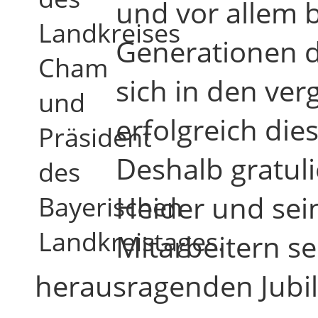
und vor allem b
Landkreises
Generationen d
Cham
sich in den ve
und
erfolgreich die
Präsident
Deshalb gratuli
des
Heider und sei
Bayerischen
Landkreistages.
Mitarbeitern se
herausragenden Jubi