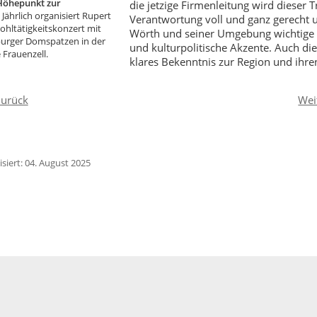
 Höhepunkt zur
die jetzige Firmenleitung wird dieser 
:
Jährlich organisiert Rupert
Verantwortung voll und ganz gerecht u
ohltätigkeitskonzert mit
Wörth und seiner Umgebung wichtige k
urger Domspatzen in der
und kulturpolitische Akzente. Auch dies
 Frauenzell.
klares Bekenntnis zur Region und ihr
urück
Wei
isiert: 04. August 2025