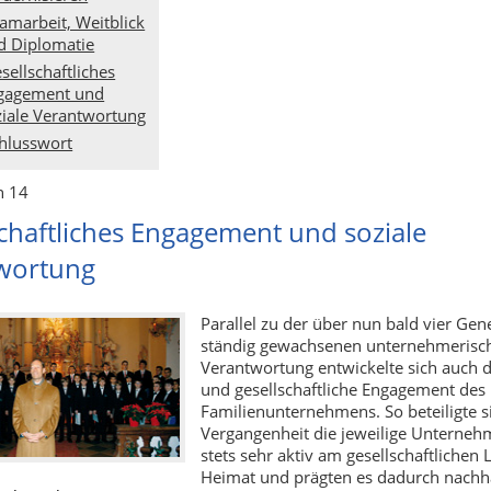
amarbeit, Weitblick
d Diplomatie
sellschaftliches
gagement und
ziale Verantwortung
hlusswort
n 14
chaftliches Engagement und soziale
wortung
Parallel zu der über nun bald vier Gen
ständig gewachsenen unternehmerisc
Verantwortung entwickelte sich auch d
und gesellschaftliche Engagement des
Familienunternehmens. So beteiligte si
Vergangenheit die jeweilige Unterne
stets sehr aktiv am gesellschaftlichen 
Heimat und prägten es dadurch nachha