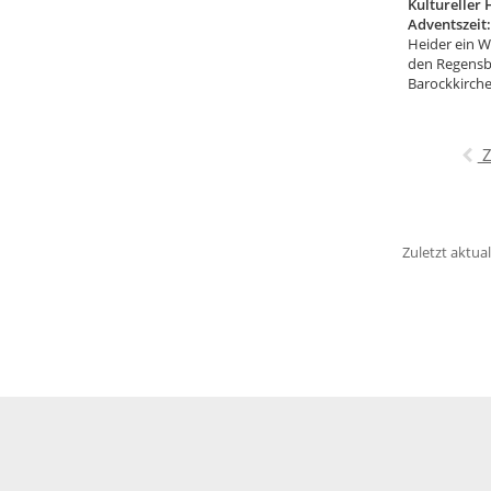
Kultureller
Adventszeit
Heider ein W
den Regensb
Barockkirche
Z
Zuletzt aktual