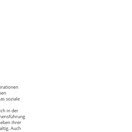
erationen
hen
as soziale
ch in der
hmensführung
Leben ihrer
ltig. Auch