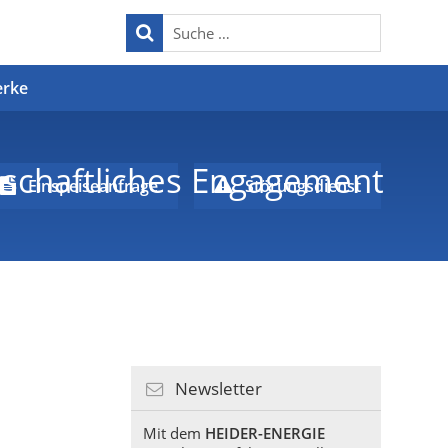
erke
lschaftliches Engagement
Einspeiseanfrage
Störungsdienst
Newsletter
Mit dem
HEIDER-ENERGIE