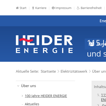
Start
Karriere
Impressum
Barrierefreiheit
Ene
115 
Kund
und 
Aktuelle Seite:
Startseite
Elektrizitätswerk
Über un
Über uns
Inhalts
11
100 Jahre HEIDER ENERGIE
EN
Aktuelles
Gr