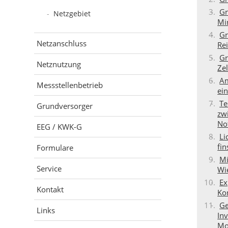
Gr
Netzgebiet
Mi
Gr
Netzanschluss
Re
Gr
Netznutzung
Zel
Am
Messstellenbetrieb
ein
Te
Grundversorger
zw
No
EEG / KWK-G
Li
fin
Formulare
Mi
Service
Wi
Ex
Kontakt
Ko
Ge
Links
In
Mo