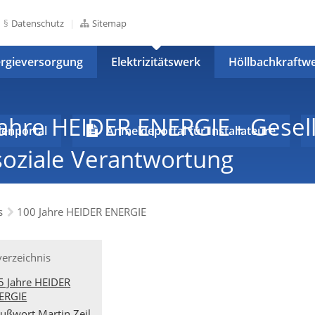
Datenschutz
Sitemap
rgieversorgung
Elektrizitätswerk
Höllbachkraftw
Jahre HEIDER ENERGIE - Gesel
enportal
Anmeldeportal für Installateure
soziale Verantwortung
s
100 Jahre HEIDER ENERGIE
verzeichnis
5 Jahre HEIDER
ERGIE
ußwort Martin Zeil