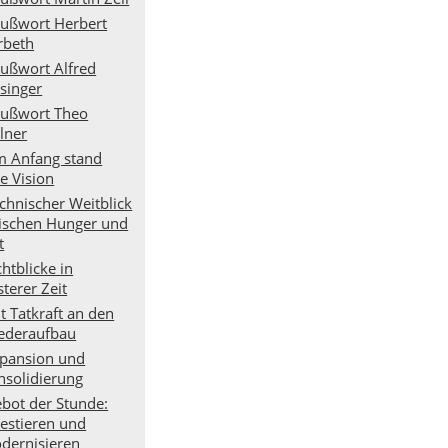
ußwort Herbert
rbeth
ußwort Alfred
isinger
ußwort Theo
lner
 Anfang stand
e Vision
chnischer Weitblick
ischen Hunger und
t
chtblicke in
sterer Zeit
t Tatkraft an den
ederaufbau
pansion und
nsolidierung
bot der Stunde:
vestieren und
dernisieren