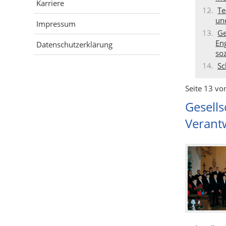
Karriere
Te
un
Impressum
Ge
En
Datenschutzerklärung
so
Sc
Seite 13 vo
Gesells
Verant