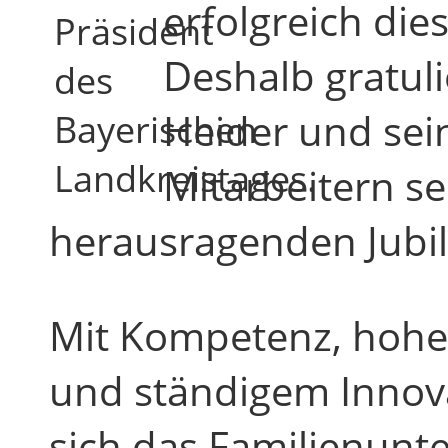
erfolgreich die
Präsident
Deshalb gratuli
des
Heider und sei
Bayerischen
Landkreistages.
Mitarbeitern se
herausragenden Jubi
Mit Kompetenz, hoher
und ständigem Innov
sich das Familienunt