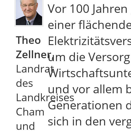
Vor 100 Jahren
einer flächen
Elektrizitätsve
Theo
Zellner
,
um die Versorg
Landrat
Wirtschaftsunt
des
und vor allem b
Landkreises
Generationen d
Cham
sich in den ve
und